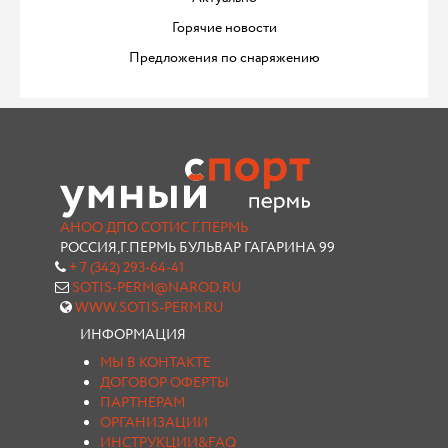
Горячие новости
Предложения по снаряжению
АНОО ДПО СОТИС Г.ПЕРМЬ
РОССИЯ,Г.ПЕРМЬ БУЛЬВАР ГАГАРИНА 99
+ 7 (342) 293-64-41
SOTIS-PERM@NAROD.RU
WWW.SOTIS-PERM.RU
ИНФОРМАЦИЯ
МЫ В КОНТАКТЕ
ДОГОВОР ОФЕРТЫ
ПАРТНЕРАМ
ОРГАНИЗАЦИИ
ИНСТРУКЦИИ&FAQ