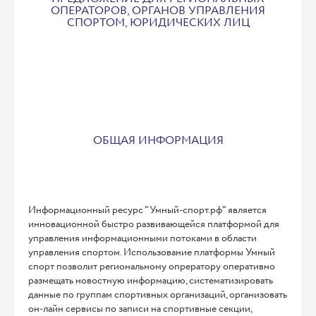
ОПЕРАТОРОВ, ОРГАНОВ УПРАВЛЕНИЯ
СПОРТОМ, ЮРИДИЧЕСКИХ ЛИЦ
ОБЩАЯ ИНФОРМАЦИЯ
Информационный ресурс "Умный-спорт.рф" является
инновационной быстро развивающейся платформой для
управления информационными потоками в области
управления спортом. Использование платформы Умный
спорт позволит региональному опрератору оперативно
размещать новостную информацию, систематизировать
данные по группам спортивных организаций, организовать
он-лайн сервисы по записи на спортивные секции,