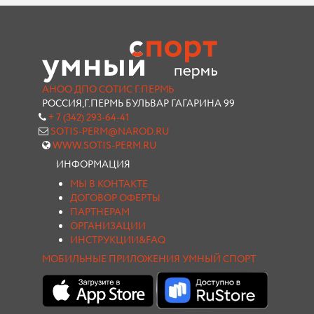
АНОО ДПО СОТИС Г.ПЕРМЬ
РОССИЯ,Г.ПЕРМЬ БУЛЬВАР ГАГАРИНА 99
+ 7 (342) 293-64-41
SOTIS-PERM@NAROD.RU
WWW.SOTIS-PERM.RU
ИНФОРМАЦИЯ
МЫ В КОНТАКТЕ
ДОГОВОР ОФЕРТЫ
ПАРТНЕРАМ
ОРГАНИЗАЦИИ
ИНСТРУКЦИИ&FAQ
МОБИЛЬНЫЕ ПРИЛОЖЕНИЯ УМНЫЙ СПОРТ