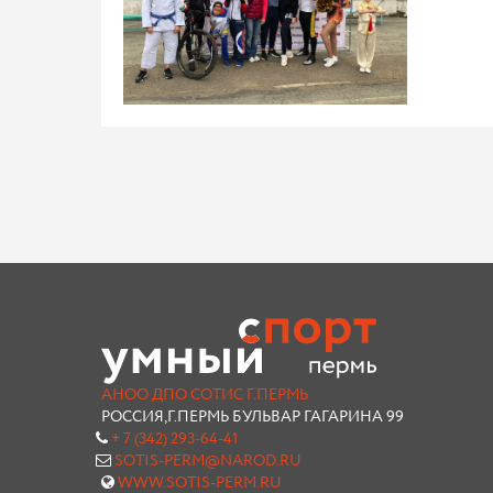
АНОО ДПО СОТИС Г.ПЕРМЬ
РОССИЯ,Г.ПЕРМЬ БУЛЬВАР ГАГАРИНА 99
+ 7 (342) 293-64-41
SOTIS-PERM@NAROD.RU
WWW.SOTIS-PERM.RU