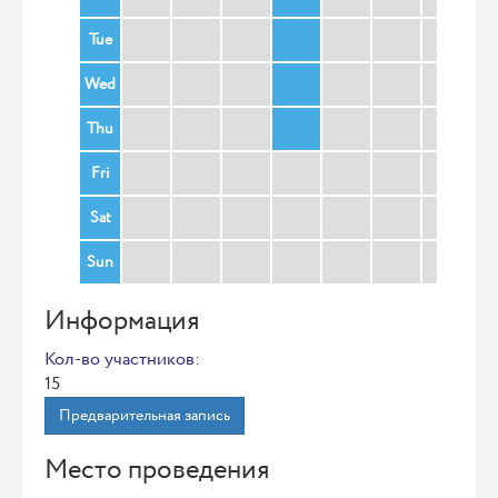
Tue
Wed
Thu
Fri
Sat
Sun
Информация
Кол-во участников:
15
Предварительная запись
Место проведения