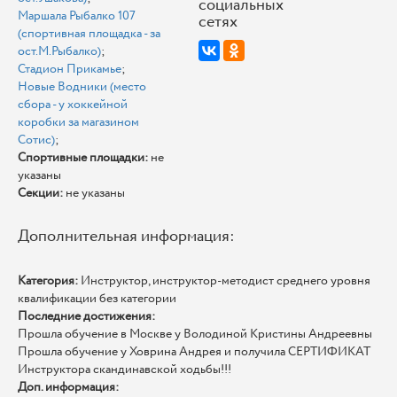
социальных
Маршала Рыбалко 107
сетях
(спортивная площадка - за
ост.М.Рыбалко)
;
Стадион Прикамье
;
Новые Водники (место
сбора - у хоккейной
коробки за магазином
Сотис)
;
Спортивные площадки:
не
указаны
Секции:
не указаны
Дополнительная информация:
Категория:
Инструктор, инструктор-методист среднего уровня
квалификации без категории
Последние достижения:
Прошла обучение в Москве у Володиной Кристины Андреевны
Прошла обучение у Ховрина Андрея и получила СЕРТИФИКАТ
Инструктора скандинавской ходьбы!!!
Доп. информация: