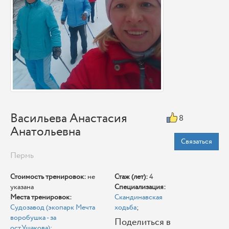
Васильева Анастасия
8
Анатольевна
Связаться
Пермь
Стоимость тренировок:
не
Стаж (лет):
4
указана
Специализация:
Места тренировок:
Скандинавская
Судозавод (экопарк Мечта
ходьба
;
воробушка - за
Поделиться в
ост.Ушакова)
;