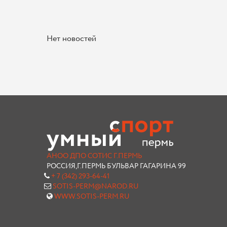
Нет новостей
АНОО ДПО СОТИС Г.ПЕРМЬ
РОССИЯ,Г.ПЕРМЬ БУЛЬВАР ГАГАРИНА 99
+ 7 (342) 293-64-41
SOTIS-PERM@NAROD.RU
WWW.SOTIS-PERM.RU