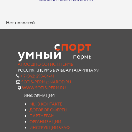
Нет новостей
АНОО ДПО СОТИС Г.ПЕРМЬ
РОССИЯ,Г.ПЕРМЬ БУЛЬВАР ГАГАРИНА 99
+ 7 (342) 293-64-41
SOTIS-PERM@NAROD.RU
WWW.SOTIS-PERM.RU
ИНФОРМАЦИЯ
МЫ В КОНТАКТЕ
ДОГОВОР ОФЕРТЫ
ПАРТНЕРАМ
ОРГАНИЗАЦИИ
ИНСТРУКЦИИ&FAQ