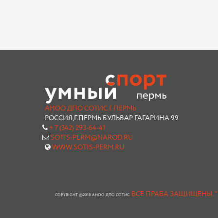
АНОО ДПО СОТИС Г.ПЕРМЬ
РОССИЯ,Г.ПЕРМЬ БУЛЬВАР ГАГАРИНА 99
+ 7 (342) 293-64-41
SOTIS-PERM@NAROD.RU
WWW.SOTIS-PERM.RU
ВСЕ ПРАВА ЗАЩИЩЕНЫ.
COPYRIGHT ©2018 АНОО ДПО СОТИС.