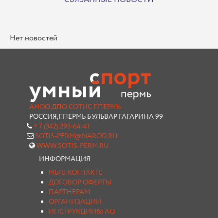
Нет новостей
АНОО ДПО СОТИС Г.ПЕРМЬ
РОССИЯ,Г.ПЕРМЬ БУЛЬВАР ГАГАРИНА 99
+ 7 (342) 293-64-41
SOTIS-PERM@NAROD.RU
WWW.SOTIS-PERM.RU
ИНФОРМАЦИЯ
МЫ В КОНТАКТЕ
ДОГОВОР ОФЕРТЫ
ПАРТНЕРАМ
ОРГАНИЗАЦИИ
ИНСТРУКЦИИ&FAQ