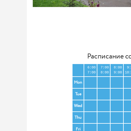
Расписание с
6:00
7:00
8:00
9:
7:00
8:00
9:00
10:
Mon
Tue
Wed
Thu
Fri