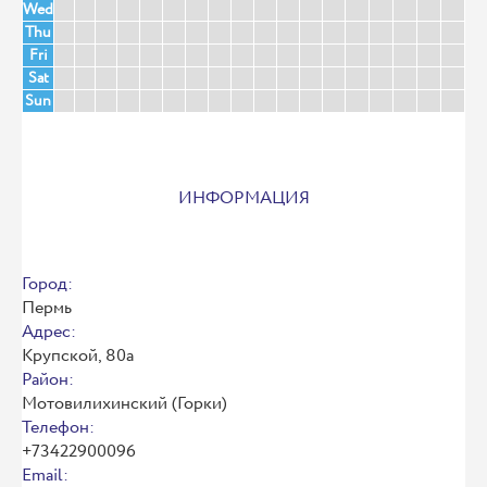
Wed
Thu
Fri
Sat
Sun
ИНФОРМАЦИЯ
Город:
Пермь
Адрес:
Крупской, 80а
Район:
Мотовилихинский (Горки)
Телефон:
+73422900096
Email: