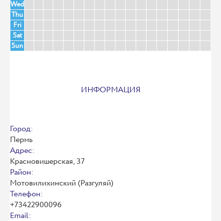
Wed
Thu
Fri
Sat
Sun
ИНФОРМАЦИЯ
Город:
Пермь
Адрес:
Красновишерская, 37
Район:
Мотовилихинский (Разгуляй)
Телефон:
+73422900096
Email: