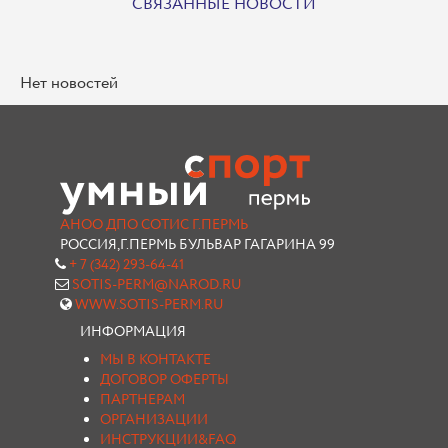
СВЯЗАННЫЕ НОВОСТИ
Нет новостей
АНОО ДПО СОТИС Г.ПЕРМЬ
РОССИЯ,Г.ПЕРМЬ БУЛЬВАР ГАГАРИНА 99
+ 7 (342) 293-64-41
SOTIS-PERM@NAROD.RU
WWW.SOTIS-PERM.RU
ИНФОРМАЦИЯ
МЫ В КОНТАКТЕ
ДОГОВОР ОФЕРТЫ
ПАРТНЕРАМ
ОРГАНИЗАЦИИ
ИНСТРУКЦИИ&FAQ