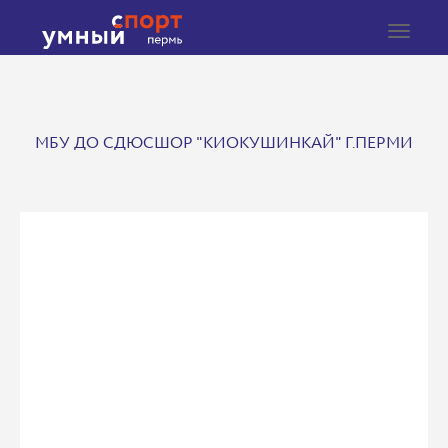
Toggle
navigat
МБУ ДО СДЮСШОР "КИОКУШИНКАЙ" Г.ПЕРМИ