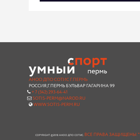
АНОО ДПО СОТИС Г.ПЕРМЬ
РОССИЯ,Г.ПЕРМЬ БУЛЬВАР ГАГАРИНА 99
+ 7 (342) 293-64-41
SOTIS-PERM@NAROD.RU
WWW.SOTIS-PERM.RU
ВСЕ ПРАВА ЗАЩИЩЕНЫ.
COPYRIGHT ©2018 АНОО ДПО СОТИС.