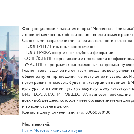
Фонд поддержки и развития спорта "Молодость Прикамья
людей, объединенных общей целью – внести вклад в развит
Основными направлениями нашей деятельности являются:
- ПООЩРЕНИЕ молодых спортсменов;
- ПОДДЕРЖКА спортивных клубов и федераций;
- СОДЕЙСТВИЕ в организации и проведении профессионал
- УЧАСТИЕ в программах, направленных на пропаганду здо
Главной своей задачей мы считаем - создание всех условий 
общества путем приобщения к спорту детей и взрослых. М
путем развития человека будет тот, который он пройдет
культура – это прямой путь к успеху и лучшему качеству жи
БИЗНЕСА, ВЛАСТИ и ОБЩЕСТВА принесет необходимый рез
всех на общее дело, которое имеет большое значение для ра
и во всей стране в целом.
Контакты для уточнения занятий: 89068878188
Места занятий:
Пляж Мотовилихинского пруда