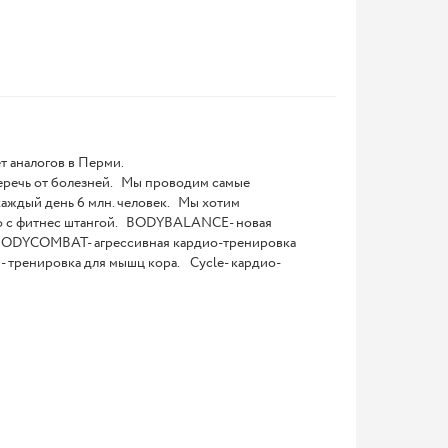
т аналогов в Перми.
теречь от болезней. Мы проводим самые
аждый день 6 млн. человек. Мы хотим
о с фитнес штангой. BODYBALANCE- новая
ку. BODYCOMBAT- агрессивная кардио-тренировка
 тренировка для мышц кора. Cycle- кардио-