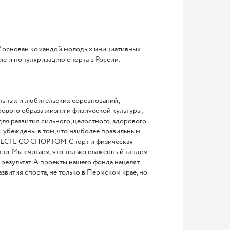
" основан командой молодых инициативных
ие и популяризацию спорта в России.
ьных и любительских соревнований;
рового образа жизни и физической культуры;
для развития сильного, целостного, здорового
ы убеждены в том, что наиболее правильным
 ВМЕСТЕ СО СПОРТОМ. Спорт и физическая
зни. Мы считаем, что только слаженный тандем
ультат. А проекты нашего фонда нацелят
звития спорта, не только в Пермском крае, но