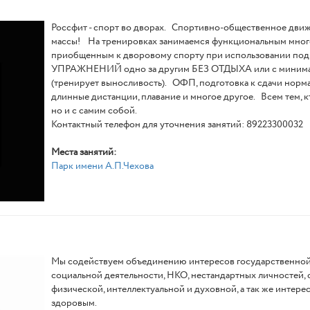
Россфит - спорт во дворах. Спортивно-общественное движ
массы! На тренировках занимаемся функциональным многоб
приобщенным к дворовому спорту при использовании по
УПРАЖНЕНИЙ одно за другим БЕЗ ОТДЫХА или с минимал
(тренирует выносливость). ОФП, подготовка к сдачи нормати
длинные дистанции, плавание и многое другое. Всем тем, к
но и с самим собой.
Контактный телефон для уточнения занятий: 89223300032
Места занятий:
Парк имени А.П.Чехова
Мы содействуем объединению интересов государственной 
социальной деятельности, НКО, нестандартных личностей,
физической, интеллектуальной и духовной, а так же интерес
здоровым.