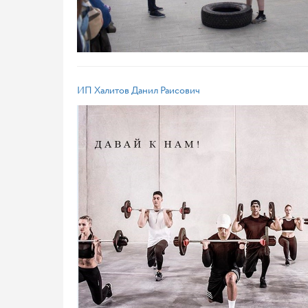
ИП Халитов Данил Раисович