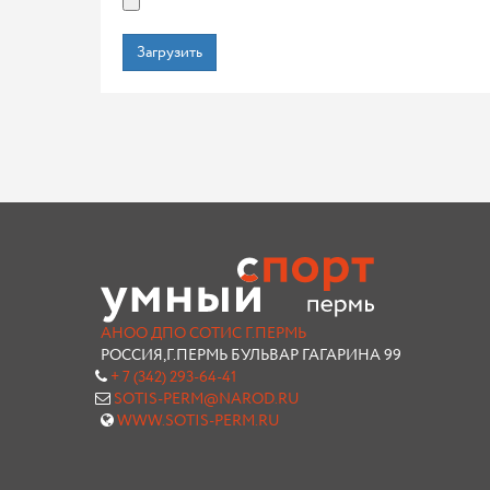
Загрузить
АНОО ДПО СОТИС Г.ПЕРМЬ
РОССИЯ,Г.ПЕРМЬ БУЛЬВАР ГАГАРИНА 99
+ 7 (342) 293-64-41
SOTIS-PERM@NAROD.RU
WWW.SOTIS-PERM.RU