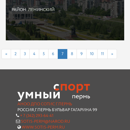
РАЙОН: ЛЕНИНСКИЙ
«
2
3
4
5
6
7
8
9
10
11
»
АНОО ДПО СОТИС Г.ПЕРМЬ
РОССИЯ,Г.ПЕРМЬ БУЛЬВАР ГАГАРИНА 99
+ 7 (342) 293-64-41
SOTIS-PERM@NAROD.RU
WWW.SOTIS-PERM.RU