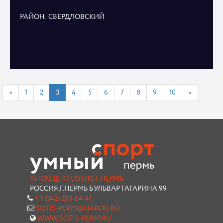
РАЙОН: СВЕРДЛОВСКИЙ
«
1
2
3
4
5
6
7
8
9
10
»
АНОО ДПО СОТИС Г.ПЕРМЬ
РОССИЯ,Г.ПЕРМЬ БУЛЬВАР ГАГАРИНА 99
+ 7 (342) 293-64-41
SOTIS-PERM@NAROD.RU
WWW.SOTIS-PERM.RU