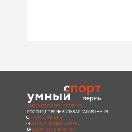
АНОО ДПО СОТИС Г.ПЕРМЬ
РОССИЯ,Г.ПЕРМЬ БУЛЬВАР ГАГАРИНА 99
+ 7 (342) 293-64-41
SOTIS-PERM@NAROD.RU
WWW.SOTIS-PERM.RU