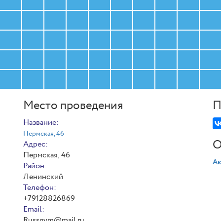
Место проведения
П
Название:
Пермская, 46
О
Адрес:
Пермская, 46
Ак
Район:
Ленинский
Телефон:
+79128826869
Email:
Russgym@mail.ru