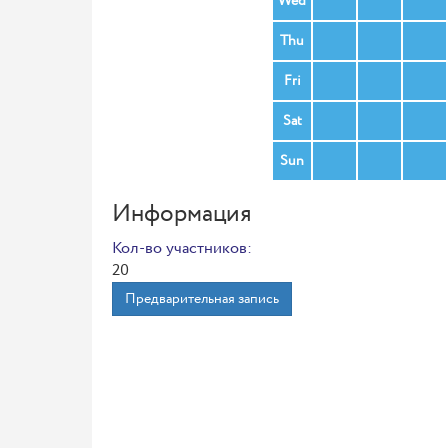
Wed
Thu
Fri
Sat
Sun
Информация
Кол-во участников:
20
Предварительная запись