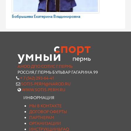
Бобрышева Екатерина Владимировна
АНОО ДПО СОТИС Г.ПЕРМЬ
РОССИЯ,Г.ПЕРМЬ БУЛЬВАР ГАГАРИНА 99
+ 7 (342) 293-64-41
SOTIS-PERM@NAROD.RU
WWW.SOTIS-PERM.RU
ИНФОРМАЦИЯ
МЫ В КОНТАКТЕ
ДОГОВОР ОФЕРТЫ
ПАРТНЕРАМ
ОРГАНИЗАЦИИ
ИНСТРУКЦИИ&FAQ