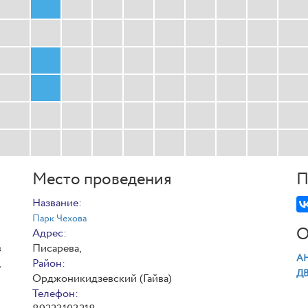
Место проведения
П
Название:
Парк Чехова
О
Адрес:
в
Писарева,
АН
,
Район:
Д
Орджоникидзевский (Гайва)
Телефон: