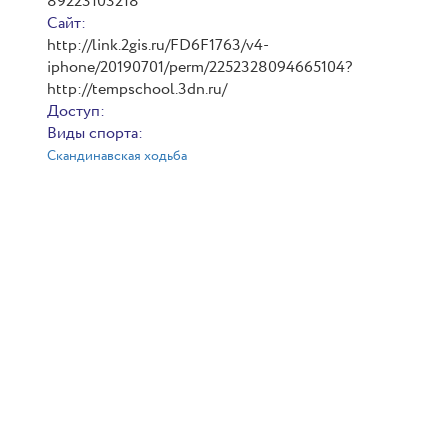
89223103218
Сайт:
http://link.2gis.ru/FD6F1763/v4-
iphone/20190701/perm/2252328094665104?
http://tempschool.3dn.ru/
Доступ:
Виды спорта:
Скандинавская ходьба