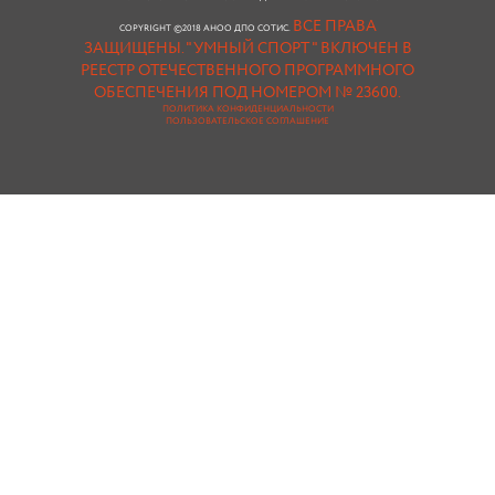
ВСЕ ПРАВА
COPYRIGHT ©2018 АНОО ДПО СОТИС.
ЗАЩИЩЕНЫ.
"УМНЫЙ СПОРТ " ВКЛЮЧЕН В
РЕЕСТР ОТЕЧЕСТВЕННОГО ПРОГРАММНОГО
ОБЕСПЕЧЕНИЯ ПОД НОМЕРОМ № 23600.
ПОЛИТИКА КОНФИДЕНЦИАЛЬНОСТИ
ПОЛЬЗОВАТЕЛЬСКОЕ СОГЛАШЕНИЕ