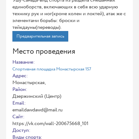
Ушу-саньда-вид спорта из раздела смешанных
единоборств, включающих в себя всю ударную
технику рук и ног(кроме колен и локтей), атак же с
элементами борьбы: броски и
тейкдауны(переводы).
Предварительная запись
Место проведения
Название:
Спортивная площадка Монастырская 157
Адрес:
Монастырская,
Район:
Дзержинский (Центр)
Email:
emaildawdawd@mail.ru
Сайт:
https://vk.com/wall-200675668_101
Доступ:
Виды спорта: