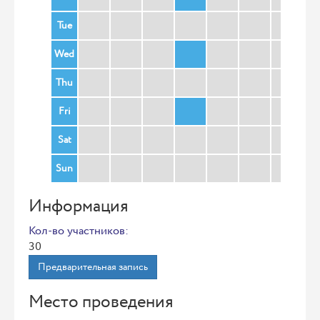
Tue
Wed
Thu
Fri
Sat
Sun
Информация
Кол-во участников:
30
Предварительная запись
Место проведения