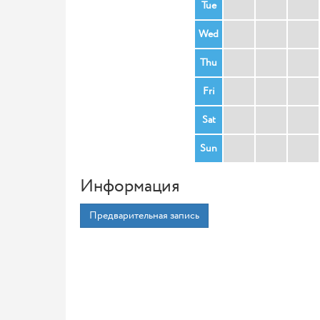
Tue
Wed
Thu
Fri
Sat
Sun
Информация
Предварительная запись