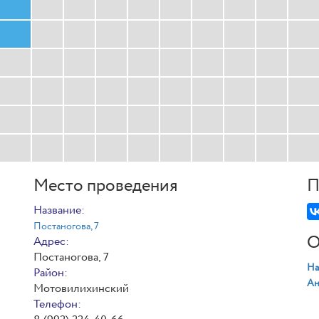
Место проведения
П
Название:
Постаногова, 7
О
Адрес:
Постаногова, 7
На
Район:
Ан
Мотовилихинский
Телефон: