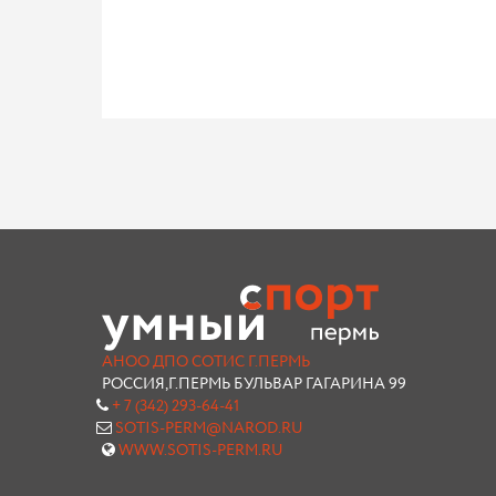
АНОО ДПО СОТИС Г.ПЕРМЬ
РОССИЯ,Г.ПЕРМЬ БУЛЬВАР ГАГАРИНА 99
+ 7 (342) 293-64-41
SOTIS-PERM@NAROD.RU
WWW.SOTIS-PERM.RU