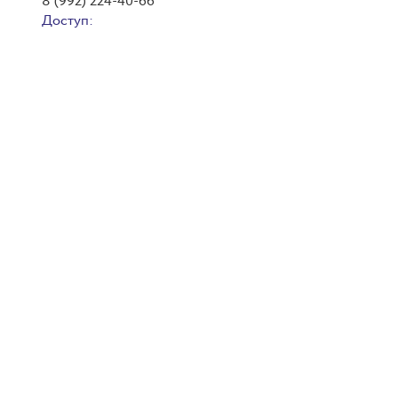
8 (992) 224-40-66
Доступ: