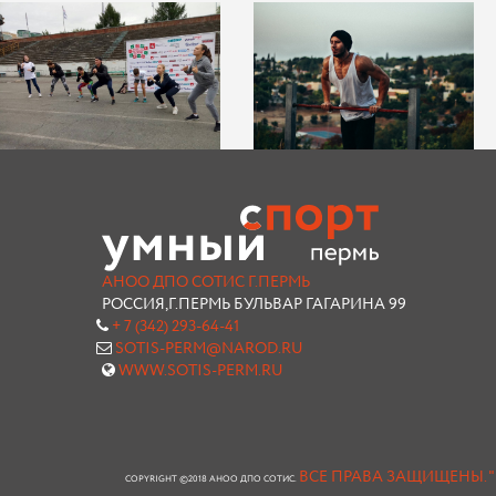
АНОО ДПО СОТИС Г.ПЕРМЬ
РОССИЯ,Г.ПЕРМЬ БУЛЬВАР ГАГАРИНА 99
+ 7 (342) 293-64-41
SOTIS-PERM@NAROD.RU
WWW.SOTIS-PERM.RU
ВСЕ ПРАВА ЗАЩИЩЕНЫ.
COPYRIGHT ©2018 АНОО ДПО СОТИС.