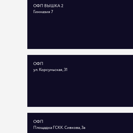
ОФП ВЫШКА 2
Гимназия 7
ОФП
ул. Корсуньская, 31
ОФП
Площадка ГСКК. Сивкова, 3а