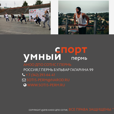
АНОО ДПО СОТИС Г.ПЕРМЬ
РОССИЯ,Г.ПЕРМЬ БУЛЬВАР ГАГАРИНА 99
+ 7 (342) 293-64-41
SOTIS-PERM@NAROD.RU
WWW.SOTIS-PERM.RU
ВСЕ ПРАВА ЗАЩИЩЕНЫ.
COPYRIGHT ©2018 АНОО ДПО СОТИС.