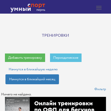
Toggle
navigat
ТРЕНИРОВКИ
Добавить тренировку
Периодические
Начнутся в ближайшую неделю
Начнутся в ближайший месяц
Фильтр
Ничего не найдено.