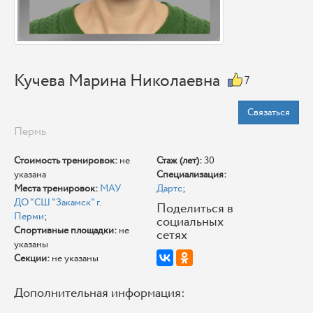
Кучева Марина Николаевна
7
Связаться
Пермь
Стоимость тренировок:
не
Стаж (лет):
30
указана
Специализация:
Места тренировок:
МАУ
Дартс
;
ДО "СШ "Закамск" г.
Поделиться в
Перми
;
социальных
Спортивные площадки:
не
сетях
указаны
Секции:
не указаны
Дополнительная информация: