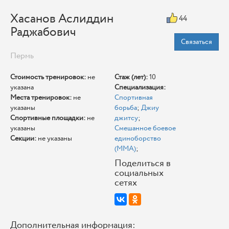
Хасанов Аслиддин
44
Раджабович
Связаться
Пермь
Стоимость тренировок:
не
Стаж (лет):
10
указана
Специализация:
Места тренировок:
не
Спортивная
указаны
борьба
;
Джиу
Спортивные площадки:
не
джитсу
;
указаны
Смешанное боевое
Секции:
не указаны
единоборство
(ММА)
;
Поделиться в
социальных
сетях
Дополнительная информация: