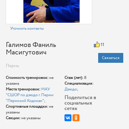
Уточнить контакты
Галимов Фаниль
11
Масигутович
Связаться
Пермь
Стоимость тренировок:
не
Стаж (лет):
8
указана
Специализация:
Места тренировок:
МАУ
Дзюдо
;
"СШОР по дзюдо г. Перми
Поделиться в
"Пермский Кодокан"
;
социальных
Спортивные площадки:
не
сетях
указаны
Секции:
не указаны