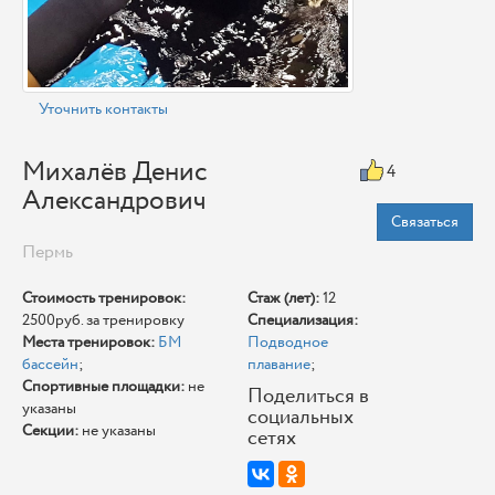
Уточнить контакты
Михалёв Денис
4
Александрович
Связаться
Пермь
Стоимость тренировок:
Стаж (лет):
12
2500руб. за тренировку
Специализация:
Места тренировок:
БМ
Подводное
бассейн
;
плавание
;
Спортивные площадки:
не
Поделиться в
указаны
социальных
Секции:
не указаны
сетях