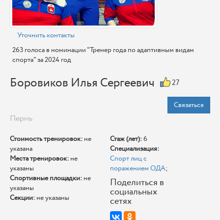
Уточнить контакты
263 голоса в номинации "Тренер года по адаптивным видам
спорта" за 2024 год
Боровиков Илья Сергеевич
27
Связаться
Пермь
Стоимость тренировок:
не
Стаж (лет):
6
указана
Специализация:
Места тренировок:
не
Спорт лиц с
указаны
поражением ОДА
;
Спортивные площадки:
не
Поделиться в
указаны
социальных
Секции:
не указаны
сетях