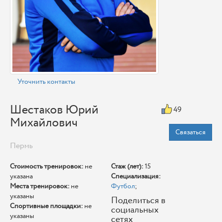
Уточнить контакты
Шестаков Юрий
49
Михайлович
Связаться
Пермь
Стоимость тренировок:
не
Стаж (лет):
15
указана
Специализация:
Места тренировок:
не
Футбол
;
указаны
Поделиться в
Спортивные площадки:
не
социальных
указаны
сетях