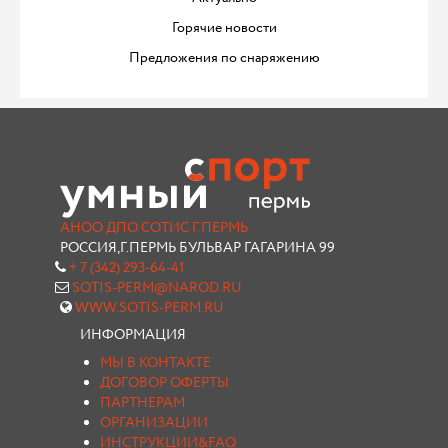
Горячие новости
Предложения по снаряжению
АНОО ДПО СОТИС Г.ПЕРМЬ
РОССИЯ,Г.ПЕРМЬ БУЛЬВАР ГАГАРИНА 99
+ 7 (342) 293-64-41
SOTIS-PERM@NAROD.RU
WWW.SOTIS-PERM.RU
ИНФОРМАЦИЯ
МЫ В КОНТАКТЕ
ДОГОВОР ОФЕРТЫ
ПАРТНЕРАМ
ОРГАНИЗАЦИИ
ИНСТРУКЦИИ&FAQ