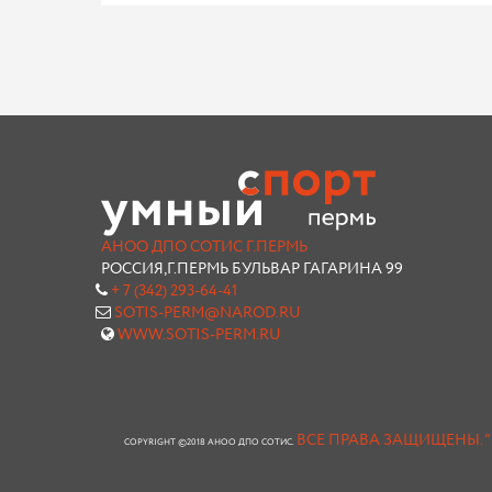
АНОО ДПО СОТИС Г.ПЕРМЬ
РОССИЯ,Г.ПЕРМЬ БУЛЬВАР ГАГАРИНА 99
+ 7 (342) 293-64-41
SOTIS-PERM@NAROD.RU
WWW.SOTIS-PERM.RU
ВСЕ ПРАВА ЗАЩИЩЕНЫ.
COPYRIGHT ©2018 АНОО ДПО СОТИС.