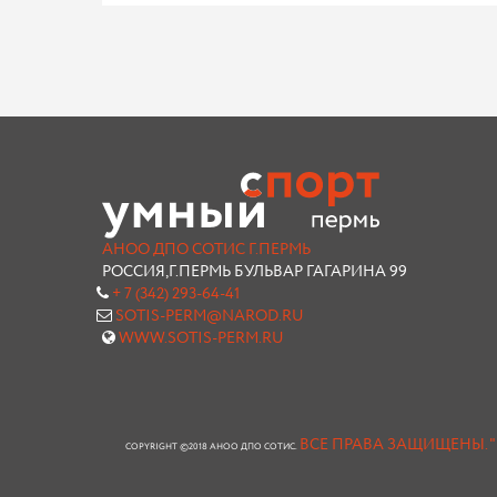
АНОО ДПО СОТИС Г.ПЕРМЬ
РОССИЯ,Г.ПЕРМЬ БУЛЬВАР ГАГАРИНА 99
+ 7 (342) 293-64-41
SOTIS-PERM@NAROD.RU
WWW.SOTIS-PERM.RU
ВСЕ ПРАВА ЗАЩИЩЕНЫ.
COPYRIGHT ©2018 АНОО ДПО СОТИС.