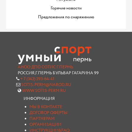
Горячие новости
Предложения по снаряжению
АНОО ДПО СОТИС Г.ПЕРМЬ
РОССИЯ,Г.ПЕРМЬ БУЛЬВАР ГАГАРИНА 99
+ 7 (342) 293-64-41
SOTIS-PERM@NAROD.RU
WWW.SOTIS-PERM.RU
ИНФОРМАЦИЯ
МЫ В КОНТАКТЕ
ДОГОВОР ОФЕРТЫ
ПАРТНЕРАМ
ОРГАНИЗАЦИИ
ИНСТРУКЦИИ&FAQ