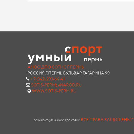
АНОО ДПО СОТИС Г.ПЕРМЬ
РОССИЯ,Г.ПЕРМЬ БУЛЬВАР ГАГАРИНА 99
+ 7 (342) 293-64-41
SOTIS-PERM@NAROD.RU
WWW.SOTIS-PERM.RU
ВСЕ ПРАВА ЗАЩИЩЕНЫ.
COPYRIGHT ©2018 АНОО ДПО СОТИС.