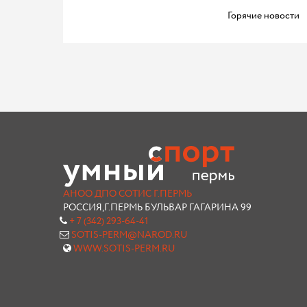
Горячие новости
АНОО ДПО СОТИС Г.ПЕРМЬ
РОССИЯ,Г.ПЕРМЬ БУЛЬВАР ГАГАРИНА 99
+ 7 (342) 293-64-41
SOTIS-PERM@NAROD.RU
WWW.SOTIS-PERM.RU