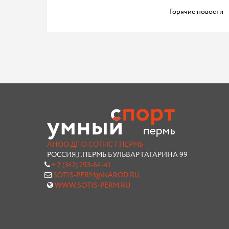
Горячие новости
АНОО ДПО СОТИС Г.ПЕРМЬ
РОССИЯ,Г.ПЕРМЬ БУЛЬВАР ГАГАРИНА 99
+ 7 (342) 293-64-41
SOTIS-PERM@NAROD.RU
WWW.SOTIS-PERM.RU