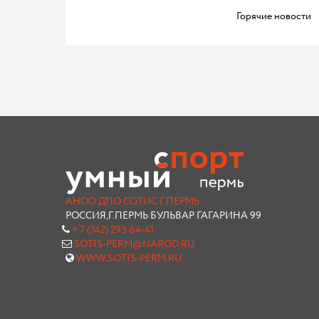
Горячие новости
АНОО ДПО СОТИС Г.ПЕРМЬ
РОССИЯ,Г.ПЕРМЬ БУЛЬВАР ГАГАРИНА 99
+ 7 (342) 293-64-41
SOTIS-PERM@NAROD.RU
WWW.SOTIS-PERM.RU