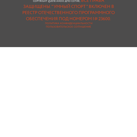
ВСЕ ПРАВА
COPYRIGHT ©2018 АНОО ДПО СОТИС.
ЗАЩИЩЕНЫ.
"УМНЫЙ СПОРТ " ВКЛЮЧЕН В
РЕЕСТР ОТЕЧЕСТВЕННОГО ПРОГРАММНОГО
ОБЕСПЕЧЕНИЯ ПОД НОМЕРОМ № 23600.
ПОЛИТИКА КОНФИДЕНЦИАЛЬНОСТИ
ПОЛЬЗОВАТЕЛЬСКОЕ СОГЛАШЕНИЕ