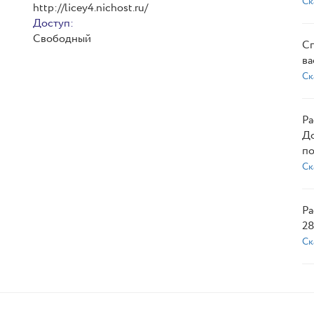
Ск
http://licey4.nichost.ru/
Доступ:
Свободный
Сп
ва
Ск
Ра
До
по
Ск
Ра
28
Ск