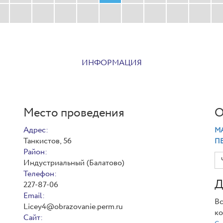
ИНФОРМАЦИЯ
Место проведения
О
Адрес:
МА
Танкистов, 56
П
Район:
Индустриальный (Балатово)
Телефон:
Д
227-87-06
Email:
Вс
Licey4@obrazovanie.perm.ru
ко
Сайт: