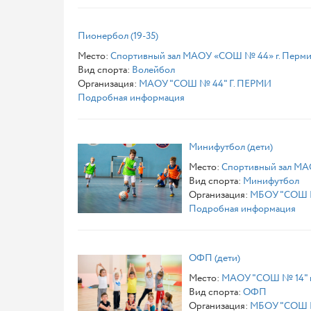
Пионербол (19-35)
Место:
Спортивный зал МАОУ «СОШ № 44» г. Перм
Вид спорта:
Волейбол
Организация:
МАОУ "СОШ № 44" Г. ПЕРМИ
Подробная информация
Минифутбол (дети)
Место:
Спортивный зал МАО
Вид спорта:
Минифутбол
Организация:
МБОУ "СОШ №
Подробная информация
ОФП (дети)
Место:
МАОУ "СОШ № 14" г.
Вид спорта:
ОФП
Организация:
МБОУ "СОШ №