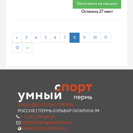
Записаться на секцию
Осталось 27 мест
«
3
4
5
6
7
8
9
10
11
12
»
АНОО ДПО СОТИС Г.ПЕРМЬ
РОССИЯ,Г.ПЕРМЬ БУЛЬВАР ГАГАРИНА 99
+ 7 (342) 293-64-41
SOTIS-PERM@NAROD.RU
WWW.SOTIS-PERM.RU