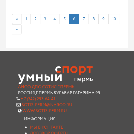
«
1
2
3
4
5
6
7
8
9
10
»
АНОО ДПО СОТИС Г.ПЕРМЬ
РОССИЯ,Г.ПЕРМЬ БУЛЬВАР ГАГАРИНА 99
+ 7 (342) 293-64-41
SOTIS-PERM@NAROD.RU
WWW.SOTIS-PERM.RU
ИНФОРМАЦИЯ
МЫ В КОНТАКТЕ
ДОГОВОР ОФЕРТЫ