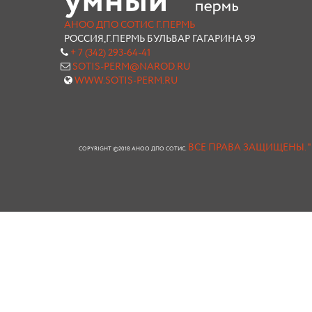
АНОО ДПО СОТИС Г.ПЕРМЬ
РОССИЯ,Г.ПЕРМЬ БУЛЬВАР ГАГАРИНА 99
+ 7 (342) 293-64-41
SOTIS-PERM@NAROD.RU
WWW.SOTIS-PERM.RU
ВСЕ ПРАВА ЗАЩИЩЕНЫ.
COPYRIGHT ©2018 АНОО ДПО СОТИС.