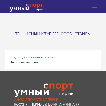
Toggle
navigat
ТЕННИСНЫЙ КЛУБ FEELGOOD: ОТЗЫВЫ
Войдите, чтобы оставить отзыв
Ничего не найдено.
АНОО ДПО СОТИС Г.ПЕРМЬ
РОССИЯ,Г.ПЕРМЬ БУЛЬВАР ГАГАРИНА 99